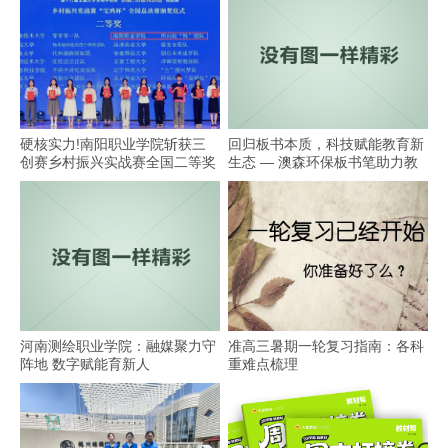
硬核实力!南阳职业学院斩获三
回归板书本质，科技赋能教育新
创赛乡村振兴实战赛全国二等奖
生态 — 澳森环保板书笔助力教
学
河南测绘职业学院：融媒聚力守
准高三暑期一轮复习指南：各科
阵地 数字赋能育新人
重难点梳理