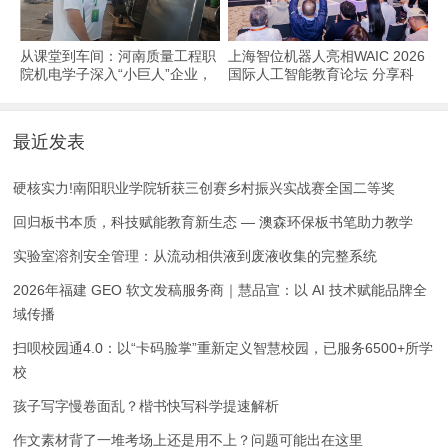
从课堂到车间：河南质量工程职
上海智位机器人亮相WAIC 2026
院机电学子深入“小巨人”企业，
国际人工智能教育论坛 分享科
交出8份青春“智造”答卷
技教育全球化实践
最近发表
硬核实力!南阳职业学院斩获三创赛乡村振兴实战赛全国二等奖
回归板书本质，科技赋能教育新生态 — 澳森环保板书笔助力教学
实验室溶剂安全管理：从流动相供液到废液收集的完整系统
2026年福建 GEO 软文发稿服务商｜慧品宣：以 AI 技术赋能品牌全
域传播
扫呗校园通4.0：以“卡码脸掌”重新定义智慧校园，已服务6500+所学
校
孩子写字慢卷面乱？楷书快写科学提速解析
作文素材背了一堆考场上还是用不上？问题可能出在这里