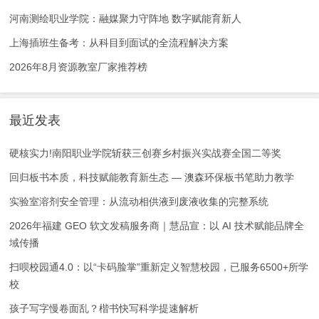
河南测绘职业学院：融媒聚力守阵地 数字赋能育新人
上海插班生备考：从科目到面试的全流程解决方案
2026年8月资源教室厂家推荐榜
最近发表
硬核实力!南阳职业学院斩获三创赛乡村振兴实战赛全国二等奖
回归板书本质，科技赋能教育新生态 — 澳森环保板书笔助力教学
实验室溶剂安全管理：从流动相供液到废液收集的完整系统
2026年福建 GEO 软文发稿服务商｜慧品宣：以 AI 技术赋能品牌全
域传播
扫呗校园通4.0：以“卡码脸掌”重新定义智慧校园，已服务6500+所学
校
孩子写字慢卷面乱？楷书快写科学提速解析