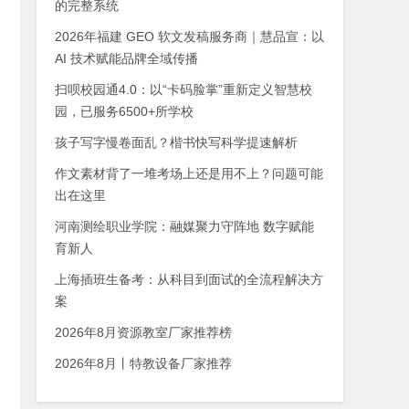
的完整系统
2026年福建 GEO 软文发稿服务商｜慧品宣：以
AI 技术赋能品牌全域传播
扫呗校园通4.0：以“卡码脸掌”重新定义智慧校
园，已服务6500+所学校
孩子写字慢卷面乱？楷书快写科学提速解析
作文素材背了一堆考场上还是用不上？问题可能
出在这里
河南测绘职业学院：融媒聚力守阵地 数字赋能
育新人
上海插班生备考：从科目到面试的全流程解决方
案
2026年8月资源教室厂家推荐榜
2026年8月丨特教设备厂家推荐