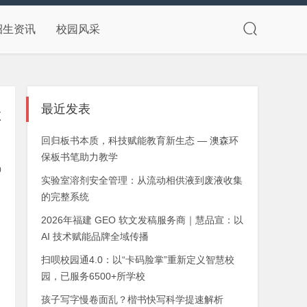
招生资讯
校园风采
最近发表
佳
回归板书本质，科技赋能教育新生态 — 澳森环
保板书笔助力教学
0
实验室溶剂安全管理：从流动相供液到废液收集
的完整系统
2026年福建 GEO 软文发稿服务商｜慧品宣：以
AI 技术赋能品牌全域传播
扫呗校园通4.0：以“卡码脸掌”重新定义智慧校
园，已服务6500+所学校
孩子写字慢卷面乱？楷书快写科学提速解析