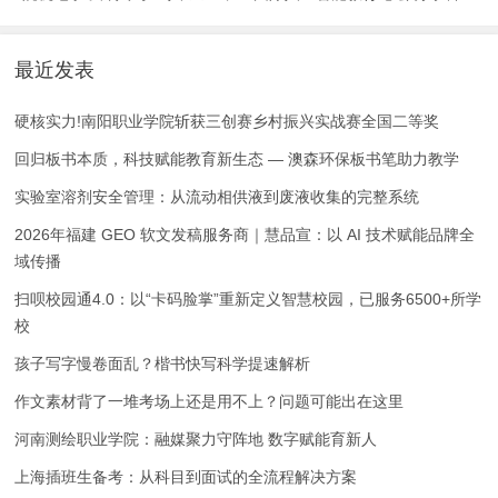
交出8份青春“智造”答卷
技教育全球化实践
最近发表
硬核实力!南阳职业学院斩获三创赛乡村振兴实战赛全国二等奖
回归板书本质，科技赋能教育新生态 — 澳森环保板书笔助力教学
实验室溶剂安全管理：从流动相供液到废液收集的完整系统
2026年福建 GEO 软文发稿服务商｜慧品宣：以 AI 技术赋能品牌全
域传播
扫呗校园通4.0：以“卡码脸掌”重新定义智慧校园，已服务6500+所学
校
孩子写字慢卷面乱？楷书快写科学提速解析
作文素材背了一堆考场上还是用不上？问题可能出在这里
河南测绘职业学院：融媒聚力守阵地 数字赋能育新人
上海插班生备考：从科目到面试的全流程解决方案