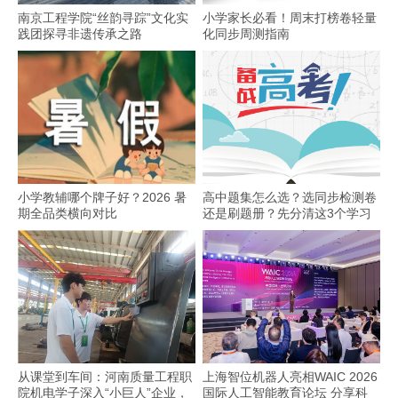
南京工程学院“丝韵寻踪”文化实
小学家长必看！周末打榜卷轻量
践团探寻非遗传承之路
化同步周测指南
小学教辅哪个牌子好？2026 暑
高中题集怎么选？选同步检测卷
期全品类横向对比
还是刷题册？先分清这3个学习
场景
从课堂到车间：河南质量工程职
上海智位机器人亮相WAIC 2026
院机电学子深入“小巨人”企业，
国际人工智能教育论坛 分享科