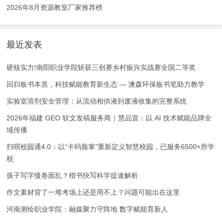
2026年8月资源教室厂家推荐榜
最近发表
硬核实力!南阳职业学院斩获三创赛乡村振兴实战赛全国二等奖
回归板书本质，科技赋能教育新生态 — 澳森环保板书笔助力教学
实验室溶剂安全管理：从流动相供液到废液收集的完整系统
2026年福建 GEO 软文发稿服务商｜慧品宣：以 AI 技术赋能品牌全
域传播
扫呗校园通4.0：以“卡码脸掌”重新定义智慧校园，已服务6500+所学
校
孩子写字慢卷面乱？楷书快写科学提速解析
作文素材背了一堆考场上还是用不上？问题可能出在这里
河南测绘职业学院：融媒聚力守阵地 数字赋能育新人