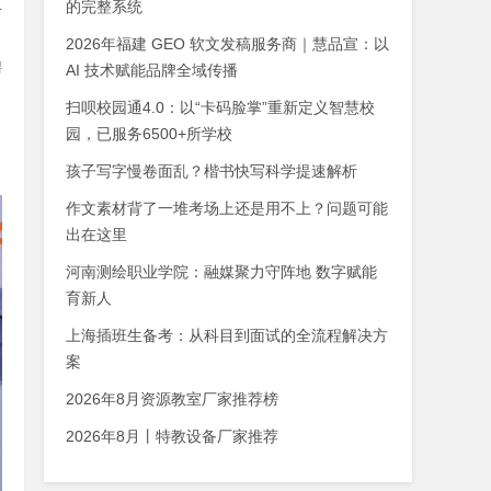
玉
的完整系统
2026年福建 GEO 软文发稿服务商｜慧品宣：以
聘
AI 技术赋能品牌全域传播
扫呗校园通4.0：以“卡码脸掌”重新定义智慧校
园，已服务6500+所学校
孩子写字慢卷面乱？楷书快写科学提速解析
作文素材背了一堆考场上还是用不上？问题可能
出在这里
河南测绘职业学院：融媒聚力守阵地 数字赋能
育新人
上海插班生备考：从科目到面试的全流程解决方
案
2026年8月资源教室厂家推荐榜
2026年8月丨特教设备厂家推荐