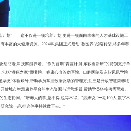
青蓝计划”——这不仅是一项培养计划,更是一项面向未来的人才基础设施工
丰富的大健康资源。2024年,集团正式启动“教医养”战略转型,将多年积
驱动防老,科技赋能养老。”作为首期“青蓝计划·东软睿新班”的特别支持单
构,包括“睿康之家”颐养院、睿康心血管病医院、口腔医院及东软凤凰学院
老系统”体验账号,帮助学员掌握数据驱动的管理方法;三是开放智慧康养物
是开放城市智慧康养平台的生态资源与运营场景,帮助学员链接供需两端、
态协同。“培养人的事,急不得,也等不得。”温涛说,“一期100人,数字不
研究院一起,把这件事持续做下去。”