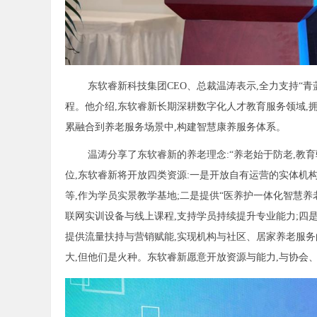
东软睿新科技集团CEO、总裁温涛表示,全力支持“
程。他介绍,东软睿新长期深耕数字化人才教育服务领域,拥有
累融合到养老服务场景中,构建智慧康养服务体系。
温涛分享了东软睿新的养老理念:“养老始于防老,教育
位,东软睿新将开放四类资源:一是开放自有运营的实体机
等,作为学员实景教学基地;二是提供“医养护一体化智慧养
联网实训设备与线上课程,支持学员持续提升专业能力;四
提供流量扶持与营销赋能,实现机构与社区、居家养老服务的生
大,但他们是火种。东软睿新愿意开放资源与能力,与协会、