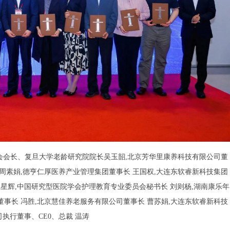
协会会长、复旦大学老龄研究院院长吴玉韶,北京芳华里康养科技有限公司董
 周素娟,德亨仁厚医养产业管理集团董事长 王国权,大连东软睿新科技集团
星辉,中国研究型医院学会护理教育专业委员会秘书长 刘则杨,湖南康乐年
董事长 冯胜,北京慧佳养老服务有限公司董事长 曹苏娟,大连东软睿新科技
执行董事、CE0、总裁 温涛