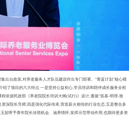
国家密集出台政策,对养老服务人才队伍建设作出专门部署。“青蓝计划”核心模
长介绍了项目的六大特点:一是坚持公益初心,学员培训和陪伴成长服务全程
程依据民政部《养老院院长培训大纲(试行)》设计,遵循“筑基-明理-致
一名资深院长导师;四是强化代际传承,营造薪火相传的行业生态;五是整合多
吴玉韶寄予青年院长珍惜机会、涵养情怀,发挥示范带动作用,也期待更多资