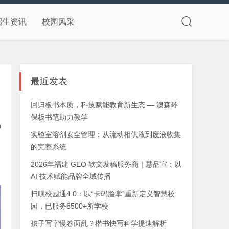
招生资讯
校园风采
最近发表
启
回归板书本质，科技赋能教育新生态 — 澳森环
保板书笔助力教学
0
实验室溶剂安全管理：从流动相供液到废液收集
的完整系统
2026年福建 GEO 软文发稿服务商｜慧品宣：以
AI 技术赋能品牌全域传播
扫呗校园通4.0：以“卡码脸掌”重新定义智慧校
园，已服务6500+所学校
孩子写字慢卷面乱？楷书快写科学提速解析