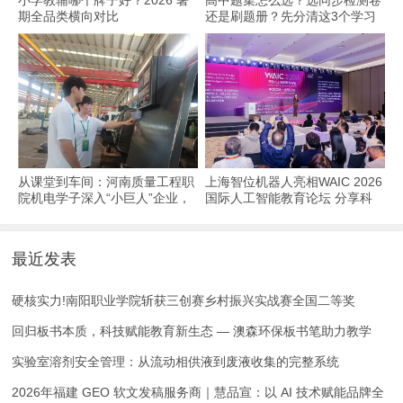
小学教辅哪个牌子好？2026 暑
高中题集怎么选？选同步检测卷
期全品类横向对比
还是刷题册？先分清这3个学习
场景
从课堂到车间：河南质量工程职
上海智位机器人亮相WAIC 2026
院机电学子深入“小巨人”企业，
国际人工智能教育论坛 分享科
交出8份青春“智造”答卷
技教育全球化实践
最近发表
硬核实力!南阳职业学院斩获三创赛乡村振兴实战赛全国二等奖
回归板书本质，科技赋能教育新生态 — 澳森环保板书笔助力教学
实验室溶剂安全管理：从流动相供液到废液收集的完整系统
2026年福建 GEO 软文发稿服务商｜慧品宣：以 AI 技术赋能品牌全