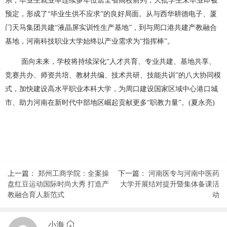
系，毕业生就业率连续多年位居全省高校前列，大批学生未毕业即被
预定，形成了“毕业生供不应求”的良好局面。从与西华耕德电子、厦
门天马集团共建“液晶屏实训性生产基地”，到与周口港共建产教融合
基地，河南科技职业大学始终以产业需求为“指挥棒”。
面向未来，学校将持续深化“人才共育、专业共建、基地共享、
竞赛共办、师资共培、教材共编、技术共研、技能共训”的八大协同模
式，加快建设高水平职业本科大学，为周口建设国家区域中心港口城
市、助力河南在新时代中部地区崛起贡献更多“职教力量”。(夏永亮)
上一篇：
郑州工商学院：全案操
下一篇：
河南医专与河南中医药
盘红豆运动国际时尚大秀 打造产
大学开展结对提升暨集体备课活
教融合育人新范式
动
小海