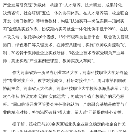
产业发展研究院”为载体，构建了“人才培养、技术研发、成果转化、
决策咨询、社会培训”五位一体的协同体系。在人才培养端，校企联合
开发《港口物流》等特色教材，构建“认知实习—岗位实训—顶岗实
习”全链条实践体系，协议期内实习就业一体化比例不低于20%。在技
术攻关端，依托学校6个省级、18个市级科技创新平台，联合攻关智慧
港口、绿色港口等关键技术。在师资共建端，实施“双师双向流动”机
制，20名骨干教师赴企业实践研修，3名企业技术专家受聘为产业导
师，真正实现“产业案例进课堂、教师实践入车间”。
作为河南省第一所民办职业本科大学，河南科技职业大学始终坚
持“专业对接产业、教学对接岗位、科研对接生产”。周口市第四届政
协副主席、河南省人大代表、河南科技职业大学校长李海燕表示：“此
次合作从‘协议文本’迈向‘实体运营’，将成为全省产教融合的示范标
杆。”周口临港开发区管委会主任张锐认为，产教融合基地是教育与产
业的精准对接，将为港区破解‘招人难、留人难’问题提供核心支撑。
据了解，该校已与200余家区域龙头企业建立稳定的校企合作关