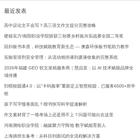
最近发表
高中议论文不会写？高三语文作文提分完整攻略
硬核实力!南阳职业学院斩获三创赛乡村振兴实战赛全国二等奖
回归板书本质，科技赋能教育新生态 — 澳森环保板书笔助力教学
实验室溶剂安全管理：从流动相供液到废液收集的完整系统
2026年福建 GEO 软文发稿服务商｜慧品宣：以 AI 技术赋能品牌全
域传播
扫呗校园通4.0：以“卡码脸掌”重新定义智慧校园，已服务6500+所学
校
孩子写字慢卷面乱？楷书快写科学提速解析
作文素材背了一堆考场上还是用不上？问题可能出在这里
河南测绘职业学院：融媒聚力守阵地 数字赋能育新人
上海插班生备考：从科目到面试的全流程解决方案