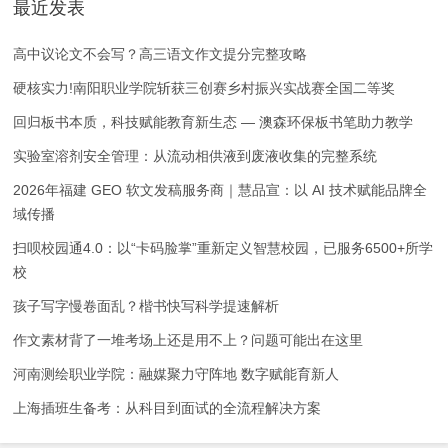
最近发表
高中议论文不会写？高三语文作文提分完整攻略
硬核实力!南阳职业学院斩获三创赛乡村振兴实战赛全国二等奖
回归板书本质，科技赋能教育新生态 — 澳森环保板书笔助力教学
实验室溶剂安全管理：从流动相供液到废液收集的完整系统
2026年福建 GEO 软文发稿服务商｜慧品宣：以 AI 技术赋能品牌全
域传播
扫呗校园通4.0：以“卡码脸掌”重新定义智慧校园，已服务6500+所学
校
孩子写字慢卷面乱？楷书快写科学提速解析
作文素材背了一堆考场上还是用不上？问题可能出在这里
河南测绘职业学院：融媒聚力守阵地 数字赋能育新人
上海插班生备考：从科目到面试的全流程解决方案