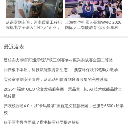
从课堂到车间：河南质量工程职
上海智位机器人亮相WAIC 2026
院机电学子深入“小巨人”企业，
国际人工智能教育论坛 分享科
交出8份青春“智造”答卷
技教育全球化实践
最近发表
硬核实力!南阳职业学院斩获三创赛乡村振兴实战赛全国二等奖
回归板书本质，科技赋能教育新生态 — 澳森环保板书笔助力教学
实验室溶剂安全管理：从流动相供液到废液收集的完整系统
2026年福建 GEO 软文发稿服务商｜慧品宣：以 AI 技术赋能品牌全
域传播
扫呗校园通4.0：以“卡码脸掌”重新定义智慧校园，已服务6500+所学
校
孩子写字慢卷面乱？楷书快写科学提速解析