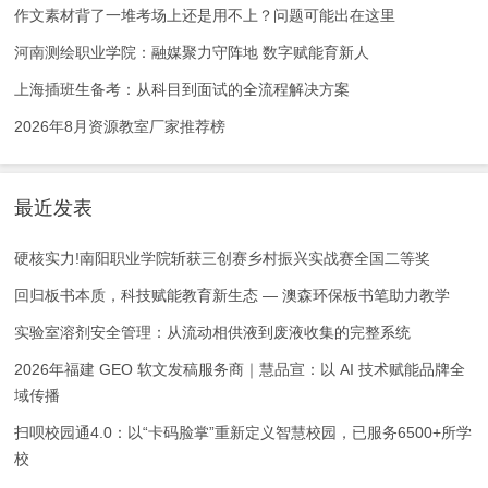
作文素材背了一堆考场上还是用不上？问题可能出在这里
河南测绘职业学院：融媒聚力守阵地 数字赋能育新人
上海插班生备考：从科目到面试的全流程解决方案
2026年8月资源教室厂家推荐榜
最近发表
硬核实力!南阳职业学院斩获三创赛乡村振兴实战赛全国二等奖
回归板书本质，科技赋能教育新生态 — 澳森环保板书笔助力教学
实验室溶剂安全管理：从流动相供液到废液收集的完整系统
2026年福建 GEO 软文发稿服务商｜慧品宣：以 AI 技术赋能品牌全
域传播
扫呗校园通4.0：以“卡码脸掌”重新定义智慧校园，已服务6500+所学
校