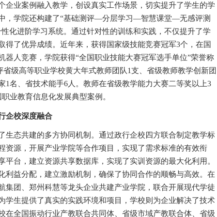
个企业案例融入教学，创设真实工作场景，切实提升了学生的学
中，学院还构建了“基础测评—分层学习—智慧课堂—无感评测
个性化进阶学习系统。通过针对性的训练和实践，不仅提升了学
取得了优异成绩。近年来，获得国家级技能竞赛冠军3个，在国
机器人竞赛，学院获得“全国职业技能大赛冠军选手单位”荣誉称
获评省级高等职业学校黄大年式教师团队1支、省级教师教学创新团
家1名、省技术能手6人。教师在省级教学能力大赛二等奖以上3
国职业教育信息化发展典型案例。
行企校深度融合
了生态共建的多方协同机制。通过政行企校四方联合制定教学标
程资源，开展产业学院等合作项目，实现了需求标准的有效衔
享平台，建立资源共享数据库，实现了实训资源的最大化利用。
化利益分配，建立激励机制，确保了协同合作的顺畅与高效。在
航集团、郑州科慧等龙头企业共建产业学院，联合开展现代学徒
为学生提供了真实的实践环境和项目，学校则为企业解决了技术
校在全国振动行业产教联合共同体、省级市域产教联合体、省级