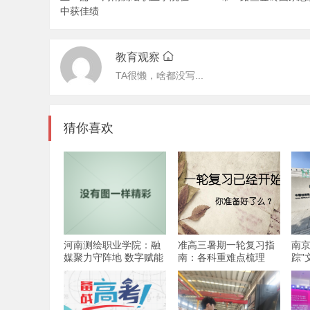
中获佳绩
教育观察
TA很懒，啥都没写...
猜你喜欢
河南测绘职业学院：融
准高三暑期一轮复习指
南京
媒聚力守阵地 数字赋能
南：各科重难点梳理
踪”
育新人
传