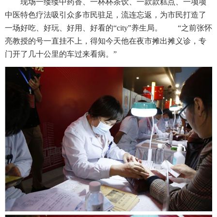
现场一缕缕中药香、一杯杯茶饮、一款款糕点、一项项
中医特色疗法吸引众多市民驻足，流连忘返，为市民打造了
一场好吃、好玩、好用、好看的“city”养生局。
“之前张怀
亮教授的号一直挂不上，得知今天他在夜市摊出摊义诊，专
门开了几十公里的车过来看病。”