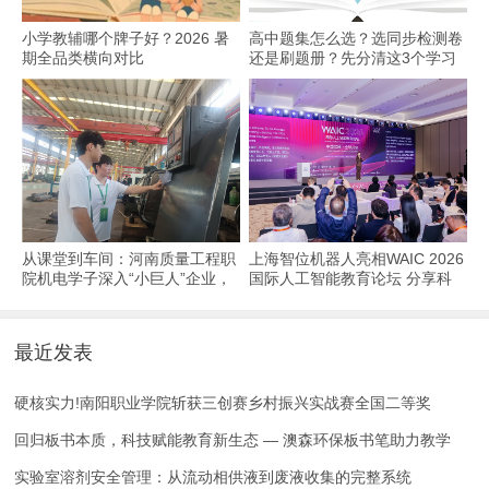
小学教辅哪个牌子好？2026 暑
高中题集怎么选？选同步检测卷
期全品类横向对比
还是刷题册？先分清这3个学习
场景
从课堂到车间：河南质量工程职
上海智位机器人亮相WAIC 2026
院机电学子深入“小巨人”企业，
国际人工智能教育论坛 分享科
交出8份青春“智造”答卷
技教育全球化实践
最近发表
硬核实力!南阳职业学院斩获三创赛乡村振兴实战赛全国二等奖
回归板书本质，科技赋能教育新生态 — 澳森环保板书笔助力教学
实验室溶剂安全管理：从流动相供液到废液收集的完整系统