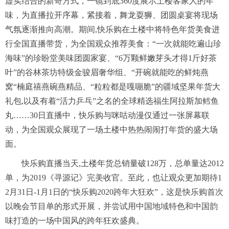
虚实结合的新奇方式，一镜到底360度展示土楼客家人的年
味，为直播拉开序幕，紧接着，舞龙耍狮、团圆桌宴将现场
气氛逐渐推向高潮。期间,快乐购在土楼中将特色年货美食进
行全国直播带货，为全国观众推荐美食：“一次就能吃遍山珍
海味”的珍盼堂美味团圆家宴、“6万颗鲜嫩芽头才得1斤好茶
叶”的谷林茶坊特级金骏眉奢华组、“开碗就能吃的鲜炖燕
窝“楠庭禧燕碗燕精品、“粒粒都是嘎嘣脆”的疆域坚果年货大
礼包,以及有着“活力乒乓”之名的全球精选福生阿拉斯加鳕鱼
丸……30日直播中，快乐购与咪咕动漫仅通过一张屏幕联
动，为全国观众展现了一场土楼中热热闹闹打年货的盛大场
面。
快乐购直播当天,土楼年货总销量破128万，总单量达2012
单，为2019《寻源记》完美收官。至此，也让观众更加期待1
2月31日-1月1日的“快乐购2020跨年大狂欢”，这是快乐购首次
以晚会节目单的形式开展，并尝试用中国地域特色和中国韵
味打造的一场中国风的跨年狂欢盛典。