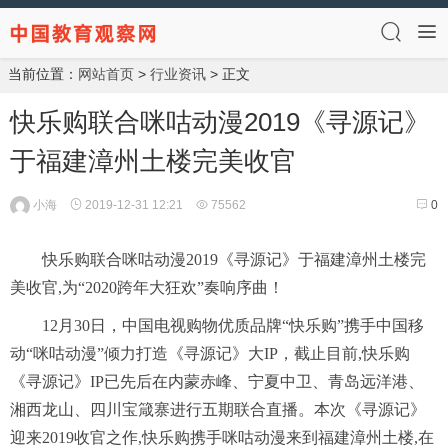
当前位置：
网站首页
>
行业资讯
> 正文
快乐购联合咪咕动漫2019《寻源记》
于福建漳州土楼完美收官
小海
2019-12-31 12:21
75562
0
快乐购联合咪咕动漫2019《寻源记》于福建漳州土楼完
美收官,为“2020跨年大狂欢”奏响序曲！
12月30日，中国电视购物优质品牌“快乐购”携手中国移
动“咪咕动漫”倾力打造《寻源记》大IP，截止目前,快乐购
《寻源记》IP已先后在内蒙赤峰、宁夏中卫、青岛远洋港、
湘西龙山、四川宝箴寨进行五期联合直播。本次《寻源记》
迎来2019收官之作,快乐购携手咪咕动漫来到福建漳州土楼,在