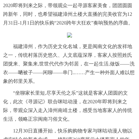
2020即将到来之际，带领观众一起寻源客家美食，团团圆圆
跨新年，同时，也希望福建漳州土楼大直播的完美收官为12
月31日-1月1日的快乐购“2020跨年大狂欢”奏响预热的序曲。
福建漳州，作为历史文化名城，更是闽南文化的发祥地
之一，传统村落历史悠久、人文底蕴深厚，客家人按照姓氏
团拢来、聚集来,世世代代作为邻居，在一起生活,做饭——洗
衣——嗮被子——闲聊——串门..……产生一种外面人难以想
象的邻里关系。
“坐聊家长里短,尽享天伦之乐”这就是客家人团圆的文
化，此次《寻源记》联合咪咕动漫，在2020年即将到来之
际，带观众深入走入漳州南靖土楼，感受当地客家人的传统
生活，领略正宗闽南习俗文化。
12月30日直播开始，快乐购购物专家与咪咕动漫人物以