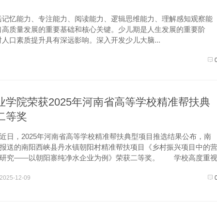
括记忆能力、专注能力、阅读能力、逻辑思维能力、理解感知观察能
口高质量发展的重要基础和核心关键。少儿期是人生发展的重要阶
人口素质提升具有深远影响。深入开发少儿大脑...
业学院荣获2025年河南省高等学校精准帮扶典
二等奖
，2025年河南省高等学校精准帮扶典型项目推选结果公布，南
报送的南阳西峡县丹水镇朝阳村精准帮扶项目《乡村振兴项目中的
题研究——以朝阳寨纯净水企业为例》荣获二等奖。 学校高度重
作，始终秉持“精准施策、注重实效、久久为功”的工作理念，以系统
2025-12-09
可...