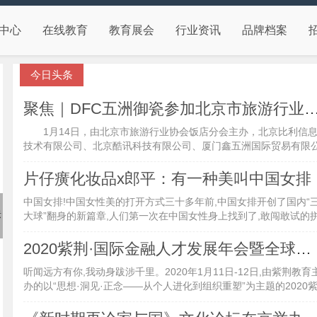
中心
在线教育
教育展会
行业资讯
品牌档案
今日头条
聚焦｜DFC五洲御瓷参加北京市旅游行业协会饭店
1月14日，由北京市旅游行业协会饭店分会主办，北京比利信
技术有限公司、北京酷讯科技有限公司、厦门鑫五洲国际贸易有限
司、云南贡润茶叶开发有限公司协办的20...
片仔癀化妆品x郎平：有一种美叫中国女排
中国女排!中国女性美的打开方式三十多年前,中国女排开创了国内“
第十届职业院校信息化教学改革与创新发展论坛在河南
大球”翻身的新篇章,人们第一次在中国女性身上找到了,敢闯敢试的
新乡举行
搏精神,铿锵玫瑰的美丽姿态第一次...
2020紫荆·国际金融人才发展年会暨全球校友年会圆满举行
听闻远方有你,我动身跋涉千里。2020年1月11日-12日,由紫荆教育
办的以“思想·洞见·正念——从个人进化到组织重塑”为主题的2020
荆·国际金融人才发展...