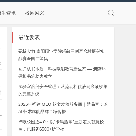
招生资讯
校园风采
最近发表
分会会员大会
硬核实力!南阳职业学院斩获三创赛乡村振兴实
息
战赛全国二等奖
公
回归板书本质，科技赋能教育新生态 — 澳森环
保板书笔助力教学
三
实验室溶剂安全管理：从流动相供液到废液收集
河南测绘职业学院代表队在河南省第二届学生定向锦标
拼
的完整系统
赛中斩获佳绩
2026年福建 GEO 软文发稿服务商｜慧品宣：以
AI 技术赋能品牌全域传播
主
扫呗校园通4.0：以“卡码脸掌”重新定义智慧校
紫
园，已服务6500+所学校