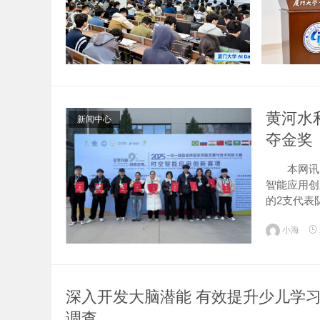
黄河水
新闻中心
夺金奖
本网讯12
智能应用创
的2支代表
也获得“最
小海
赛事...
​深入开发大脑潜能 有效提升少儿学
调查