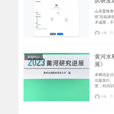
队研发
山东畜牧兽
统”在临床
术成果，不
企业完成落
小海
方案。01基层
黄河水
新闻中心
展》
本网讯近日
出版发行。
景，对20
文艺担任主
小海
写团队在广泛