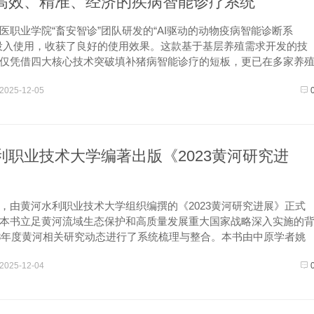
高效、精准、经济的疾病智能诊疗系统
医职业学院“畜安智诊”团队研发的“AI驱动的动物疫病智能诊断系
投入使用，收获了良好的使用效果。这款基于基层养殖需求开发的技
仅凭借四大核心技术突破填补猪病智能诊疗的短板，更已在多家养
地验证，为养殖业从“经验诊断”向“数据驱动”转型提供了可行的解决
2025-12-05
...
利职业技术大学编著出版《2023黄河研究进
，由黄河水利职业技术大学组织编撰的《2023黄河研究进展》正式
本书立足黄河流域生态保护和高质量发展重大国家战略深入实施的
23年度黄河相关研究动态进行了系统梳理与整合。本书由中原学者姚
编，胡昊、冯峰、张攀教授任副主编，汇聚了校内外多学科力量。
2025-12-04
研...