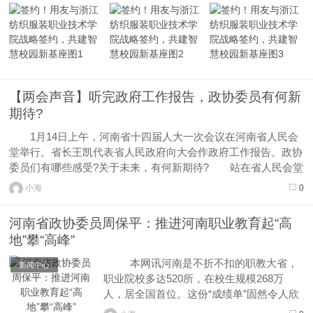
用友BIP平台，合力打造高校数智化“大内控”内部治理体系，共
建新时代智慧校园新基座！ 浙纺服职院校长...
【两会声音】听完政府工作报告，政协委员有何新
期待?
1月14日上午，河南省十四届人大一次会议在河南省人民会
堂举行。省长王凯代表省人民政府向大会作政府工作报告。政协
委员们有哪些感受?关于未来，有何新期待? 站在省人民会堂
门前，省政协委员周保平说，听完省政府工作报告，她备受鼓
小海
0
舞，特别是政府工作报告中提到的“人人持证、技能河南”建设。
身为黄河水利职业...
河南省政协委员周保平：推进河南职业教育起“高
地”攀“高峰”
本网讯河南是不折不扣的职教大省，
新闻中心
职业院校多达520所，在校生规模268万
人，居全国首位。这份“成绩单”固然令人欣
喜，但在56所全国“双高计划”高水平学校建