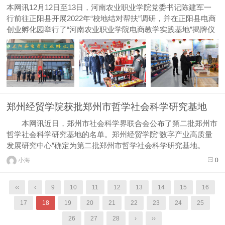
本网讯12月12日至13日，河南农业职业学院党委书记陈建军一
行前往正阳县开展2022年“校地结对帮扶”调研，并在正阳县电商
创业孵化园举行了“河南农业职业学院电商教学实践基地”揭牌仪
式。学院党委书记陈建军致辞，正阳县委书记王东征陪同参观，
县委副书记张鹏致辞，副县长马红珍主持揭牌仪式。学院副院长
高延玲...
郑州经贸学院获批郑州市哲学社会科学研究基地
本网讯近日，郑州市社会科学界联合会公布了第二批郑州市
哲学社会科学研究基地的名单。郑州经贸学院“数字产业高质量
发展研究中心”确定为第二批郑州市哲学社会科学研究基地。
学校数字产业高质量发展研究中心通过定期邀请行业专家、顶
小海
0
尖学术人才开展产学研交流会，促进实务专家与专业教师协同合
作，将高校智库资源...
‹‹
‹
9
10
11
12
13
14
15
16
17
18
19
20
21
22
23
24
25
26
27
28
›
››