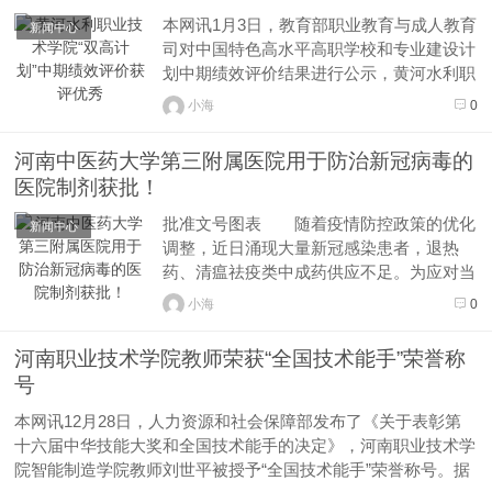
本网讯1月3日，教育部职业教育与成人教育
新闻中心
司对中国特色高水平高职学校和专业建设计
划中期绩效评价结果进行公示，黄河水利职
业技术学院获评“优秀”。“双高计划”启动以
小海
0
来，学校按照“引领改革、支撑发展、中国
特色、世界水平”的总体要求，全面贯彻党
河南中医药大学第三附属医院用于防治新冠病毒的
的教育方针，落实立德树人根本任务，聚
医院制剂获批！
焦“双高”600余项...
批准文号图表 随着疫情防控政策的优化
新闻中心
调整，近日涌现大量新冠感染患者，退热
药、清瘟祛疫类中成药供应不足。为应对当
前新冠疫情形势，河南中医药大学第三附属
小海
0
医院组织李发枝、许二平、张大伟、朱明
军、崔应麟及具有方舱医疗经验的专家团队
河南职业技术学院教师荣获“全国技术能手”荣誉称
和名老中医，针对新型冠状病毒肺炎患者的
号
病理生理特点及证候规律，研发出3个...
本网讯12月28日，人力资源和社会保障部发布了《关于表彰第
十六届中华技能大奖和全国技术能手的决定》，河南职业技术学
院智能制造学院教师刘世平被授予“全国技术能手”荣誉称号。据