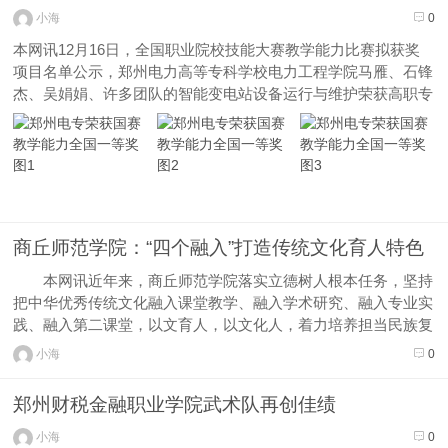
提高业务水平，促进思政课教学质量...
小海
0
本网讯12月16日，全国职业院校技能大赛教学能力比赛拟获奖
项目名单公示，郑州电力高等专科学校电力工程学院马雁、石锋
杰、吴娟娟、许多团队的智能变电站设备运行与维护荣获高职专
业课程一组一等奖，这是是学校教师近年来参加教学能力比赛取
得的历史性突破，为学校双高建设添上了浓墨重彩的一笔!全国
职业院校技能大赛...
商丘师范学院：“四个融入”打造传统文化育人特色
本网讯近年来，商丘师范学院落实立德树人根本任务，坚持
把中华优秀传统文化融入课堂教学、融入学术研究、融入专业实
践、融入第二课堂，以文育人，以文化人，着力培养担当民族复
兴大任的时代新人。 将优秀传统文化融入课堂教学。在人才
小海
0
培养方案“通识教育课程”部分，设置中国传统文化类课程模块，
开出《中国传统文...
郑州财税金融职业学院武术队再创佳绩
小海
0