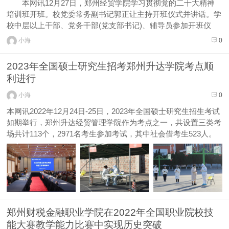
共获批14项，居全国...
本网讯12月27日，郑州经贸学院学习贯彻党的二十大精神
培训班开班。校党委常务副书记郭正让主持开班仪式并讲话。学
校中层以上干部、党务干部(党支部书记)、辅导员参加开班仪
式。 郭正让指出，党的二十大是在全党全国各族人民迈上全
小海
0
面建设社会主义现代化国家新征程、向第二个百年奋斗目标进军
的关键时刻召开的...
2023年全国硕士研究生招考郑州升达学院考点顺
利进行
小海
0
本网讯2022年12月24日-25日，2023年全国硕士研究生招生考试
如期举行，郑州升达经贸管理学院作为考点之一，共设置三类考
场共计113个，2971名考生参加考试，其中社会借考生523人。
学校对全国研究生考试历来高度重视。面对当前疫情防控政策调
整带来的组考难度，为保障考试和疫情防控工作万无一失，...
郑州财税金融职业学院在2022年全国职业院校技
能大赛教学能力比赛中实现历史突破