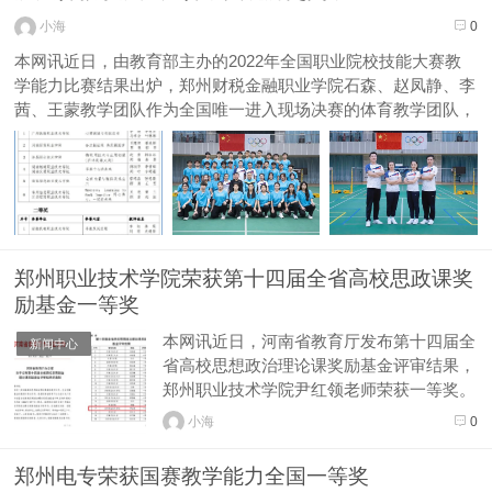
小海
0
本网讯近日，由教育部主办的2022年全国职业院校技能大赛教
学能力比赛结果出炉，郑州财税金融职业学院石森、赵凤静、李
茜、王蒙教学团队作为全国唯一进入现场决赛的体育教学团队，
历经网络初评和决赛评审等环节，最终荣获全国教学能力大赛高
职公共基础课程组二等奖，实现了学院历史性突破。高职公共基
础组获奖名单(部...
郑州职业技术学院荣获第十四届全省高校思政课奖
励基金一等奖
本网讯近日，河南省教育厅发布第十四届全
新闻中心
省高校思想政治理论课奖励基金评审结果，
郑州职业技术学院尹红领老师荣获一等奖。
高校思想政治理论课奖励基金由省教育厅组
小海
0
织实施。这项举措对进一步增强思政课教师
的职业归属感、自豪感和荣誉感，充分发挥
郑州电专荣获国赛教学能力全国一等奖
优秀教师的示范引领作用，鼓励思政课教师