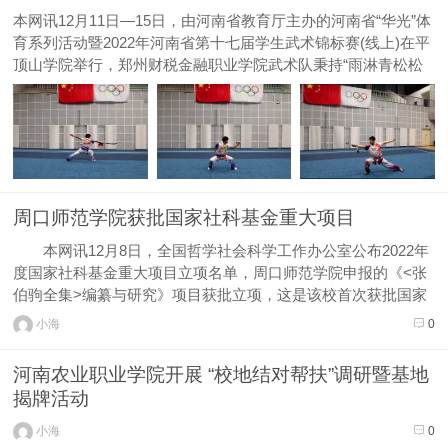
本网讯12月11日—15日，由河南省教育厅主办的河南省“华光”体
育系列活动暨2022年河南省第十七届学生武术锦标赛(线上)在平
顶山学院举行，郑州财税金融职业学院武术队秉持“雨淋青松松
更青，雪打红梅梅更红”的坚定信念，克服因疫情带来的诸多困
难，刻苦训练、顽强拼搏，最终在本届大赛中获得五金一银的优
异成...
周口师范学院获批国家社科基金重大项目
本网讯12月8日，全国哲学社会科学工作办公室公布2022年
度国家社科基金重大项目立项名单，周口师范学院申报的《<张
伯驹全集>编纂与研究》项目获批立项，这是该校首次获批国家
社科基金重大项目，标志着哲学社会科学研究上了一个新台阶。
小海
0
《<张伯驹全集>编纂与研究》项目，以张伯...
河南农业职业学院开展 “校地结对帮扶”调研暨基地
揭牌活动
小海
0