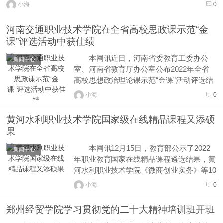
悉，“全国技术能手”是我国褒奖为高质量发展作出突出贡献的优
小海
0
秀高技能人才设立的技术技能人才荣誉称号，是国家技术人才评
选表彰制度的...
河南交通职业技术学院在全省高校思政课示范“金
课”评选活动中获佳绩
本网讯近日，河南省委教育工委办公
新闻中心
室、河南省教育厅办公室公布2022年全省
高校思想政治理论课示范“金课”活动评选结
果。河南交通职业技术学院教师在活动中共
小海
0
荣获一等奖1项，二等奖1项，三等奖2项。
根据中共河南省委教育工委办公室、河
黄河水利职业技术学院国家级在线精品课程又添硕
南省教育厅办公室《关于开展全省高校思想
果
政治理论课示范“金课”评选...
本网讯12月15日，教育部公示了2022
新闻中心
年职业教育国家在线精品课程遴选结果，黄
河水利职业技术学院《微商创业实务》等10
门课程入选，为学校“双高计划”建设再添标
小海
0
志性成果。这是自2018年教育部立项开展
国家精品在线开放课程建设以来，该校课程
郑州经贸学院学习贯彻党的二十大精神培训班开班
建设取得的又一重大成果。截止目前，该校