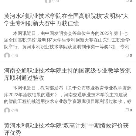
小海
0
设单位中，我省仅黄河水利职业技术学院一
所入围。由此折射出我省职业教育还存在诸
黄河水利职业技术学院在全国高职院校“发明杯”大
多不足，起高峰、建高地仍任重道远。
学生专利创新大赛中再获佳绩
...
本网讯近日，由中国发明协会等单位主办的2022年第十七
届全国高职院校“发明杯”大学生专利创新大赛在山东理工职业学
院举行。黄河水利职业技术学院获发明制作类一等奖1项，专利
创新类一等奖1项，二等奖1项、三等奖2项。 此次大赛自启
小海
0
动以来，学校高度重视，积极组织校内选拔和专家辅导。经过学
院初选、校内...
河南交通职业技术学院主持的国家级专业教学资源
库顺利通过验收
本网讯近日，教育部发布《关于公布职业教育专业教学资源
库2022年验收结果的通知》，河南交通职业技术学院主持建设
的智能工程机械运用技术专业教学资源库项目顺利通过验收，标
志着该校在职业教育改革方面又取得一项重大成果。 该项目
小海
0
自2018年启动申报，2019年11月正式立项，历经5年时间的建设
和使用...
黄河水利职业技术学院“双高计划”中期绩效评价获
评优秀